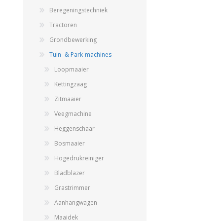
GEBOUWEN & ERF
EN BEWAARTECHNIEKE
Beregeningstechniek
Tractoren
Grondbewerking
Tuin- & Park-machines
GPS BESTURINGS
OOGSTMACHINES
SYSTEMEN EN
Loopmaaier
TOEBEHOREN
Kettingzaag
Zitmaaier
Veegmachine
Veegmachine
Heggenschaar
Bosmaaier
Hogedrukreiniger
Bladblazer
Grastrimmer
Aanhangwagen
LANDBOUWTRANSPORT
WIELEN, BANDEN,
Maaidek
VELGEN