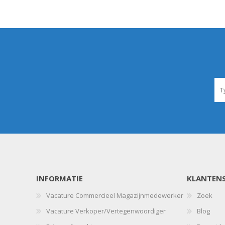
INFORMATIE
KLANTENS
Vacature Commercieel Magazijnmedewerker
Zoek
Vacature Verkoper/Vertegenwoordiger
Blog