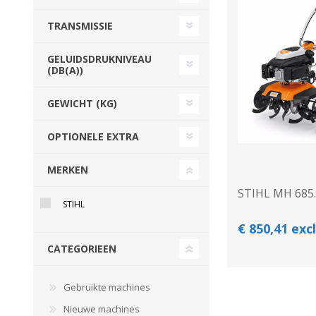
Beregeningshaspel
Tractoren
Tractoren
Beregeningshaspel
TRANSMISSIE
Overige Beregening
Overige Tractoren
Frontgewichten
Beregeningskanon
GELUIDSDRUKNIVEAU
Beregeningspomp
Overige Tractoren
(DB(A))
Zuigarm
BEMESTING &
OVERIGE MACHINES
VERZORGING
GEWICHT (KG)
OPTIONELE EXTRA
MERKEN
STIHL MH 685
STIHL
€ 850,41 exc
CATEGORIEEN
Shovel
Kunstmeststrooier
Gebruikte machines
WERKPLAATS,
INSCHUURAPPARATUU
Nieuwe machines