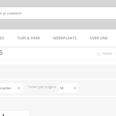
ES
TUIN & PARK
WERKPLAATS
OVER ONS
S
Home
Onze shop
Onze merken
K
GRONDBEWERKING
TUIN- & PARK-
GRONDBEWERKING
TUIN- & PARK-
MACHINES
MACHINES
Tonen
per pagina