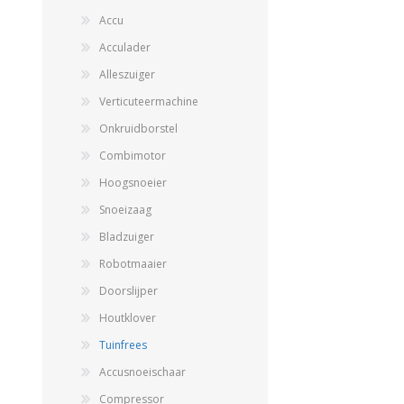
Accu
Acculader
Alleszuiger
Verticuteermachine
Onkruidborstel
Combimotor
Hoogsnoeier
Landbouwkieper
Snoeizaag
Wielen, Banden, Velgen &
Afstandsringen
Bladzuiger
Robotmaaier
Doorslijper
Houtklover
Tuinfrees
Accusnoeischaar
Compressor