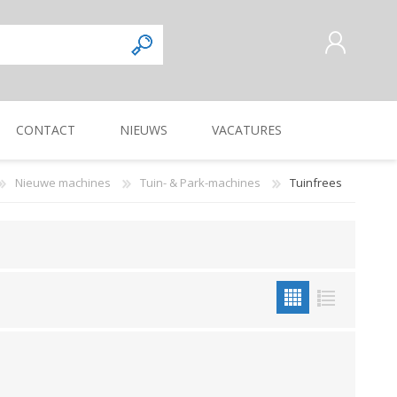
CONTACT
NIEUWS
VACATURES
AANMELDEN ALS NIEUWE
KLANT
Nieuwe machines
Tuin- & Park-machines
Tuinfrees
INLOGGEN
Commercieel
Magazijnmedewerker
KUILVOERVERWERKING
WEG-, BERM-, EN
ZAAI-, PLANT-, POOT-
OOGSTMACHINES
SLOOTONDERHOUD
MACHINE
Verkoper/vertegenwoordiger