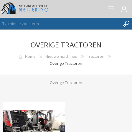
OVERIGE TRACTOREN
AANMELDEN ALS NIEUWE KLANT
INLOGGEN
Home
Nieuwe machines
Tractoren
Overige Tractoren
VERLANGLIJST
(0)
Overige Tractoren