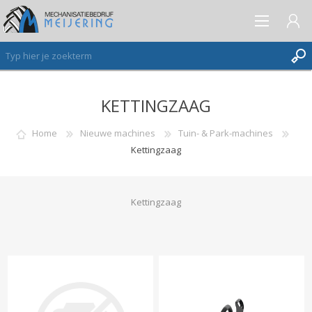
KETTINGZAAG
AANMELDEN ALS NIEUWE KLANT
INLOGGEN
Home
Nieuwe machines
Tuin- & Park-machines
Kettingzaag
VERLANGLIJST
(0)
Kettingzaag