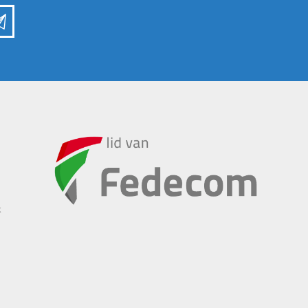
INSCHUURAPPARATUUR
BEMESTING &
EN BEWAARTECHNIEKEN
VERZORGING
k
Transportband
Granulaatstrooier