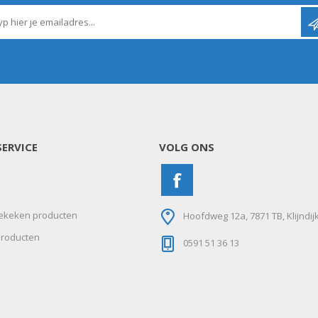
N
Verticuteermachine
View All
OVERIGE MACHINES
WEIDEBOUWMACHINES
ERVICE
VOLG ONS
ekeken producten
Hoofdweg 12a, 7871 TB, Klijndij
roducten
0591 51 36 13
Overige Werkplaats,
Gebouwen & Erf