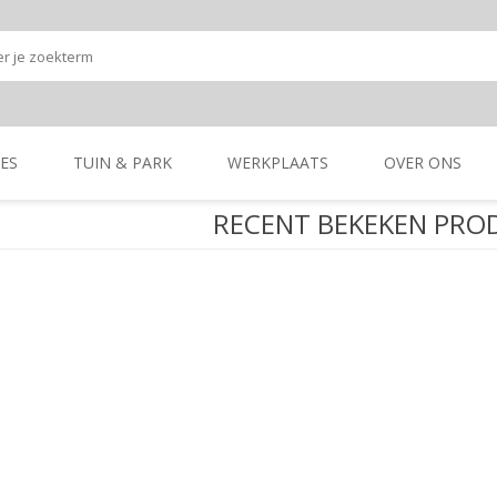
ES
TUIN & PARK
WERKPLAATS
OVER ONS
RECENT BEKEKEN PRO
Onze shop
Onze merken
K
GRONDBEWERKING
TUIN- & PARK-
GRONDBEWERKING
TUIN- & PARK-
MACHINES
MACHINES