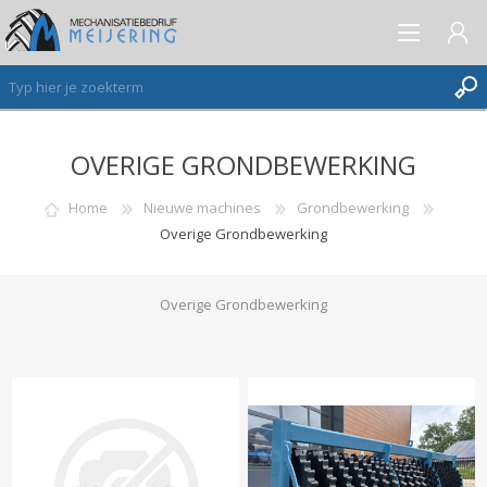
OVERIGE GRONDBEWERKING
AANMELDEN ALS NIEUWE KLANT
INLOGGEN
Home
Nieuwe machines
Grondbewerking
Overige Grondbewerking
VERLANGLIJST
(0)
Overige Grondbewerking