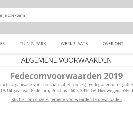
ES
TUIN & PARK
WERKPLAATS
OVER ONS
ALGEMENE VOORWAARDEN
Onze shop
Onze merken
K
GRONDBEWERKING
TUIN- & PARK-
GRONDBEWERKING
TUIN- & PARK-
Fedecomvoorwaarden 2019
MACHINES
MACHINES
heorganisatie voor mechanisatietechniek), gedeponeerd ter griffie 
19. Uitgave van Fedecom, Postbus 2600, 3430 GA Nieuwegein. ©F
Klik hier om onze Algemene voorwaarden te downloaden