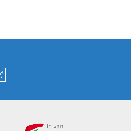
Kuilvoersnijder
Loofklapper
Overige Zaai-, Plant-, Poot-
Voermengwagen
machine
WEIDEBOUWMACHINES
LANDBOUWTRANSPORT