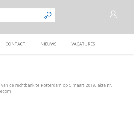
CONTACT
NIEUWS
VACATURES
AANMELDEN ALS NIEUWE
KLANT
INLOGGEN
Commercieel
Magazijnmedewerker
KUILVOERVERWERKING
WEG-, BERM-, EN
ZAAI-, PLANT-, POOT-
OOGSTMACHINES
SLOOTONDERHOUD
MACHINE
van de rechtbank te Rotterdam op 5 maart 2019, akte nr.
Verkoper/vertegenwoordiger
edecom